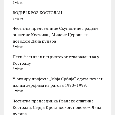
9 views
ВОДИЧ КРОЗ КОСТОЛАЦ
8 views
Честитка председнице Скупштине Градске
општине Kостолац, Милене Церовшек
поводом Дана рудара
8 views
Пети фестивал патриотског стваралаштва у
Костолцу
8 views
У оквиру пројекта „Моја Србија“ одата почаст
палим херојима из ратова 1990–1999.
6 views
Честитка председника Градске општине
Костолац, Серџа Крстаноског, поводом Дана
рудара