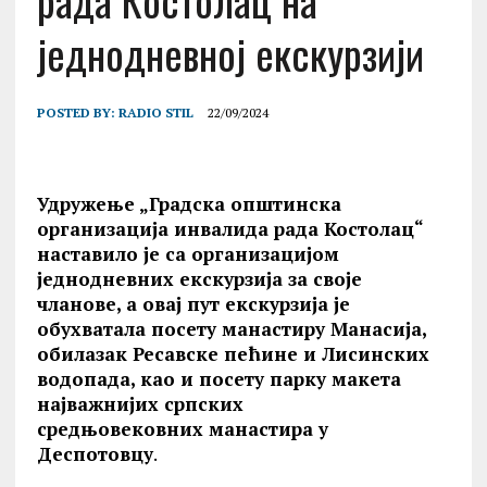
рада Костолац на
једнодневној екскурзији
POSTED BY:
RADIO STIL
22/09/2024
Удружење „Градска општинска
организација инвалида рада Костолац“
наставило је са организацијом
једнодневних екскурзија за своје
чланове, а овај пут екскурзија је
обухватала посету манастиру Манасија,
обилазак Ресавске пећине и Лисинских
водопада, као и посету парку макета
најважнијих српских
средњовековних
манастира
у
Деспотовцу
.