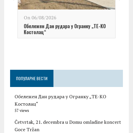
On 06/08/2026
Обележен Дан рудара у Огранку „ТЕ-KО
Kостолац“
On 0
Чест
Град
Церо
ПОПУЛАРНЕ ВЕСТИ
Обележен Дан рудара у Огранку „ТЕ-KО
Kостолац“
57 views
Četvrtak, 21. decembra u Domu omladine koncert
Goce Tržan