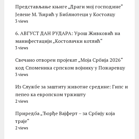
Представљање књиге „Драги мој господине“
Јелене М. Ћирић у Библиотеци у Костолцу
3 views
6. АВГУСТ ДАН РУДАРА: Урош Живковић на
манифестацији „Костолачки котлић“
3 views
Свечано отворен пројекат „Моја Србија 2026“
код Споменика српском војнику у Пожаревцу
3 views
Из Службе за заштиту животне средине: Гипс и
пепео ка европском тржишту
2 views
Приредба „Ђорђе Вајферт – за Србију која
траје“
2 views