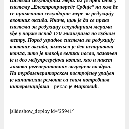
система секундарних мера. Б2 је први блок у
систему
„Електропривреде Србије” на ком ће
се применити секундарне мере за редукцију
азотних оксида. Иначе, циљ је да се преко
система за редукцију секундарним мерама
уђе у норме испод 170 милиграма по кубном
метру. Поред уградње система за редукцију
азотних оксида, замењен је део испаривача
котла, што је такође велики посао, замењен
је и део међупрегрејача котла, као и пакет
лимова регенеративних загрејача ваздуха.
На турбогенераторском постројењу урађен
је капитални ремонт са свим потребним
интервенцијама
– рекао је
Марковић
.
[slideshow_deploy id=’25941′]