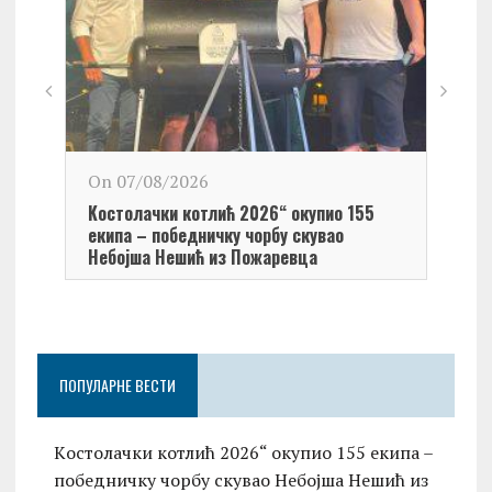
On 0
On 07/08/2026
Обел
Kостолачки котлић 2026“ окупио 155
Kост
екипа – победничку чорбу скувао
Небојша Нешић из Пожаревца
ПОПУЛАРНЕ ВЕСТИ
Kостолачки котлић 2026“ окупио 155 екипа –
победничку чорбу скувао Небојша Нешић из