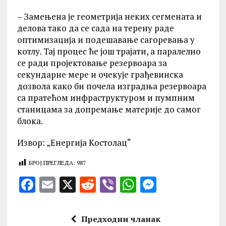
– Замењена је геометрија неких сегмената и
делова тако да се сада на терену раде
оптимизација и подешавање сагоревања у
котлу. Тај процес ће још трајати, а паралелно
се ради пројектовање резервоара за
секундарне мере и очекује грађевинска
дозвола како би почела изградња резервоара
са пратећом инфраструктуром и пумпним
станицама за допремање материје до самог
блока.
Извор: „Енергија Kостолац“
БРОЈ ПРЕГЛЕДА:
987
F
E
X
R
V
W
M
a
m
e
ib
h
es
ce
ai
d
er
at
se
Предходни чланак