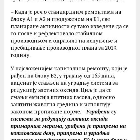
– Kада је реч о стандардним ремонтима на
блоку А1 и А2 и продуженом на Б1, све
планиране активности су тако изведене да се
то после и рефлектовало стабилном
производњом и одразило на испуњење и
пребацивање производног плана за 2019.
годину.
У најсложенијем капиталном ремонту, који је
рађен на блоку Б2, у трајању од 165 дана,
акценат је стављен на уградњу система за
редукцију азотних оксида. Циљ је да се
смањи емисија штетних гасова, односно
заштити животна средина и испоштују
законом прописане норме. –
Уграђени су
системи за редукцију азотних оксида
примарним мерама, урађена је припрема на
котловском делу, припрема и уградња