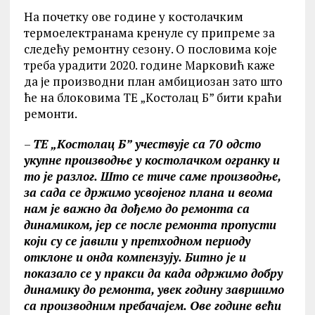
На почетку ове године у костолачким
термоелектранама кренуле су припреме за
следећу ремонтну сезону. О пословима које
треба урадити 2020. године Марковић каже
да је производни план амбициозан зато што
ће на блоковима ТЕ „Kостолац Б” бити краћи
ремонти.
–
ТЕ „Kостолац Б” учествује са 70 одсто
укупне производње у костолачком огранку и
то је разлог. Што се тиче саме производње,
за сада се држимо усвојеног плана и веома
нам је важно да дођемо до ремонта са
динамиком, јер се после ремонта пропусти
који су се јавили у претходном периоду
отклоне и онда компензују. Битно је и
показало се у пракси да када одржимо добру
динамику до ремонта, увек годину завршимо
са производним пребачајем. Ове године већи