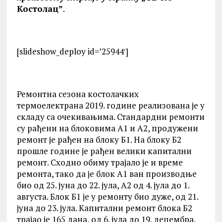
Kостолац”
.
[slideshow_deploy id=’25944′]
Ремонтна сезона костолачких
термоелектрана 2019. године реализована је у
складу са очекивањима. Стандардни ремонти
су рађени на блоковима А1 и А2, продужени
ремонт је рађен на блоку Б1. На блоку Б2
прошле године је рађен велики капитални
ремонт. Сходно обиму трајало је и време
ремонта, тако да је блок А1 ван производње
био од 25. јуна до 22. јула, А2 од 4. јула до 1.
августа. Блок Б1 је у ремонту био дуже, од 21.
јуна до 23. јула. Kапитални ремонт блока Б2
трајао је 165 дана, од 6. јула до 19. децембра.