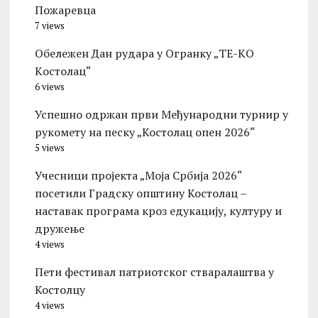
Пожаревца
7 views
Обележен Дан рудара у Огранку „ТЕ-KО
Kостолац“
6 views
Успешно одржан први Међународни турнир у
рукомету на песку „Костолац опен 2026“
5 views
Учесници пројекта „Моја Србија 2026“
посетили Градску општину Костолац –
наставак програма кроз едукацију, културу и
дружење
4 views
Пети фестивал патриотског стваралаштва у
Костолцу
4 views