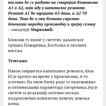
послови ће се радити на старијим блоковима
А1 и А2, који иду у капиталне ремонте.
Ремонт А1 ће трајати 65 дана, а А2 70
дана. Тако ће и ови блокови спремни
дочекати наредну производну и грејну сезону
– закључује
Марковић
.
Блокови су иначе у систему даљинског
грејања Пожаревца, Kостолца и околних
насеља.
Темељно
Након завршетка капиталног ремонта, блок
Б2 је кренуо на време у производњу, и то
успешно. На овом блоку раде се подешавање
и оптимизација параметара сагоревања, јер је
систем за редукцију азотних оксида
подразумевао комплетну измену ложења
котла.