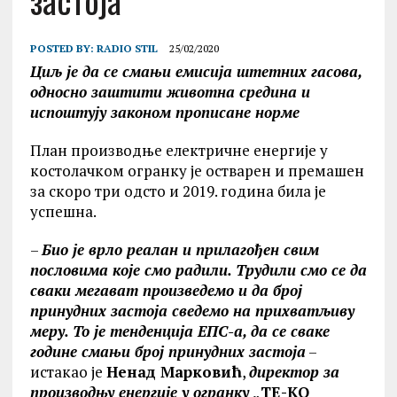
застоја
POSTED BY:
RADIO STIL
25/02/2020
Циљ је да се смањи емисија штетних гасова,
односно заштити животна средина и
испоштују законом прописане норме
План производње електричне енергије у
костолачком огранку је остварен и премашен
за скоро три одсто и 2019. година била је
успешна.
–
Био је врло реалан и прилагођен свим
пословима које смо радили. Трудили смо се да
сваки мегават произведемо и да број
принудних застоја сведемо на прихватљиву
меру. То је тенденција ЕПС-а, да се сваке
године смањи број принудних застоја
–
истакао је
Ненад Марковић
,
директор за
производњу енергије у огранку
„ТЕ-KО