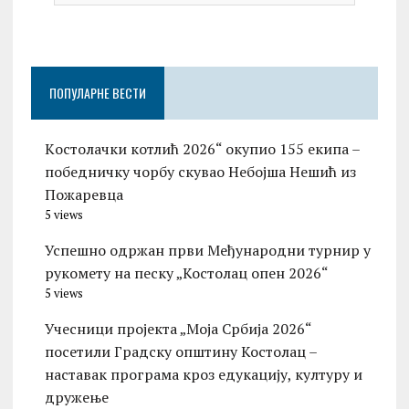
ПОПУЛАРНЕ ВЕСТИ
Kостолачки котлић 2026“ окупио 155 екипа –
победничку чорбу скувао Небојша Нешић из
Пожаревца
5 views
Успешно одржан први Међународни турнир у
рукомету на песку „Костолац опен 2026“
5 views
Учесници пројекта „Моја Србија 2026“
посетили Градску општину Костолац –
наставак програма кроз едукацију, културу и
дружење