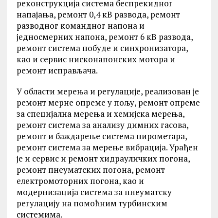
реконструкција система беспрекидног
напајања, ремонт 0,4 кВ развода, ремонт
разводног командног напона и
једносмерних напона, ремонт 6 кВ развода,
ремонт система побуде и синхронизатора,
као и сервис нисконапонских мотора и
ремонт исправљача.
У области мерења и регулације, реализован је
ремонт мерне опреме у пољу, ремонт опреме
за специјална мерења и хемијска мерења,
ремонт система за анализу димних гасова,
ремонт и баждарење система пирометара,
ремонт система за мерење вибрација. Урађен
је и сервис и ремонт хидрауличких погона,
ремонт пнеуматских погона, ремонт
електромоторних погона, као и
модернизација система за пнеуматску
регулацију на помоћним турбинским
системима.