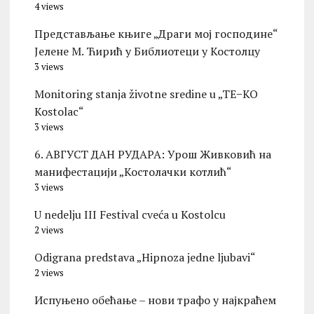
4 views
Представљање књиге „Драги мој господине“
Јелене М. Ћирић у Библиотеци у Костолцу
3 views
Monitoring stanja životne sredine u „TE−KO
Kostolac“
3 views
6. АВГУСТ ДАН РУДАРА: Урош Живковић на
манифестацији „Костолачки котлић“
3 views
U nedelju III Festival cveća u Kostolcu
2 views
Odigrana predstava „Hipnoza jedne ljubavi“
2 views
Испуњено обећање – нови трафо у најкраћем