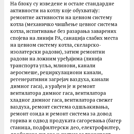
На блоку су изведене и остале стандардне
активности на котлу које обухватају:
ремонтне активности на цевном систему
котла (механичко чишћење цевног система
котла, испитивање без разарања заварених
спојева на линији РА, санација слабих места
на цевном систему котла, скеларско-
изолатерски радови), затим ремонтни
радови на ложним уређајима (линија
транспорта угља, млинови, канали
аеросмеше, рециркулациони канали,
регенеративни загрејач ваздуха, канали
димног гаса), а урађен је и ремонт
вентилатора димног гаса, вентилатора
хладног димног гаса, вентилатора свежег
ваздуха, ремонт система одшљакивања,
ремонт озида и ремонт система за довод
горива и одвод продуката сагоревања (багер
станица, подфилтерски део, електрофилтер,