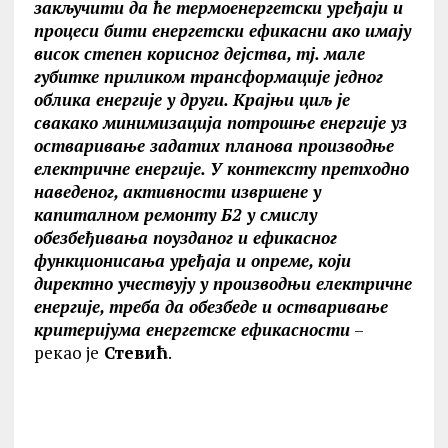
закључити да ће термоенергетски уређаји и
процеси бити енергетски ефикасни ако имају
висок степен корисног дејства, тј. мале
губитке приликом трансформације једног
облика енергије у други. Kрајњи циљ је
свакако минимизација потрошње енергије уз
остваривање задатих планова производње
електричне енергије. У контексту претходно
наведеног, активности извршене у
капиталном ремонту Б2 у смислу
обезбеђивања поузданог и ефикасног
функционисања уређаја и опреме, који
директно учествују у производњи електричне
енергије, треба да обезбеде и остваривање
критеријума енергетске ефикасности
–
рекао је
Стевић
.