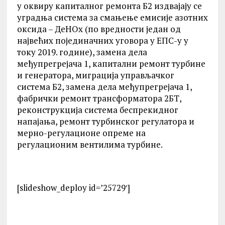
у оквиру капиталног ремонта Б2 издвајају се
уградња система за смањење емисије азотних
оксида – ДеНОx (по вредности један од
највећих појединачних уговора у ЕПС-у у
току 2019. године), замена дела
међупрегрејача 1, капитални ремонт турбине
и генератора, миграција управљачког
система Б2, замена дела међупрегрејача 1,
фабрички ремонт трансформатора 2БТ,
реконструкција система беспрекидног
напајања, ремонт турбинског регулатора и
мерно-регулационе опреме на
регулационим вентилима турбине.
[slideshow_deploy id=’25729′]