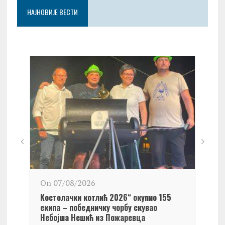
НАЈНОВИЈЕ ВЕСТИ
On 0
On 07/08/2026
Обел
Kостолачки котлић 2026“ окупио 155
Kост
екипа – победничку чорбу скувао
Небојша Нешић из Пожаревца