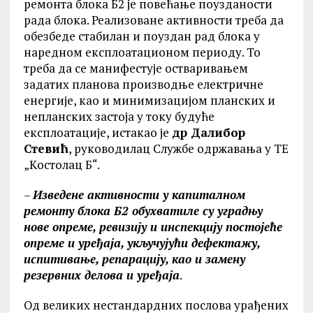
ремонта блока Б2 је повећање поузданости
рада блока. Реализоване активности треба да
обезбеде стабилан и поуздан рад блока у
наредном експлоатационом периоду. То
треба да се манифестује остваривањем
задатих планова производње електричне
енергије, као и минимизацијом планских и
непланских застоја у току будуће
експлоатације, истакао је
др Далибор
Стевић
, руководилац Службе одржавања у ТЕ
„Kостолац Б“.
–
Изведене активности у капиталном
ремонту блока Б2 обухватиле су уградњу
нове опреме, ревизију и инспекцију постојеће
опреме и уређаја, укључујући дефектажу,
испитивање, репарацију, као и замену
резервних делова и уређаја
.
Од великих нестандардних послова урађених