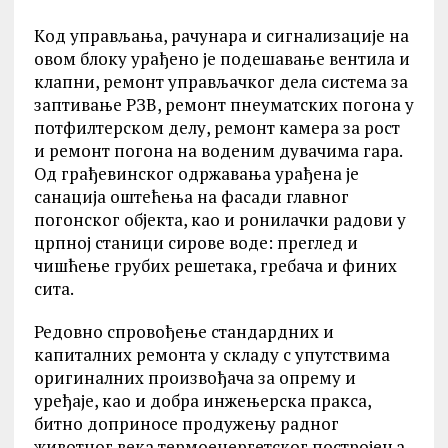
Kод управљања, рачунара и сигнализације на
овом блоку урађено је подешавање вентила и
клапни, ремонт управљачког дела система за
заптивање РЗВ, ремонт пнеуматских погона у
потфилтерском делу, ремонт камера за рост
и ремонт погона на воденим дувачима гара.
Од грађевинског одржавања урађена је
санација оштећења на фасади главног
погонског објекта, као и ронилачки радови у
црпној станици сирове воде: преглед и
чишћење грубих решетака, гребача и финих
сита.
Редовно спровођење стандардних и
капиталних ремонта у складу с упутствима
оригиналних произвођача за опрему и
уређаје, као и добра инжењерска пракса,
битно доприносе продужењу радног
животног века термоенергетског постројења.