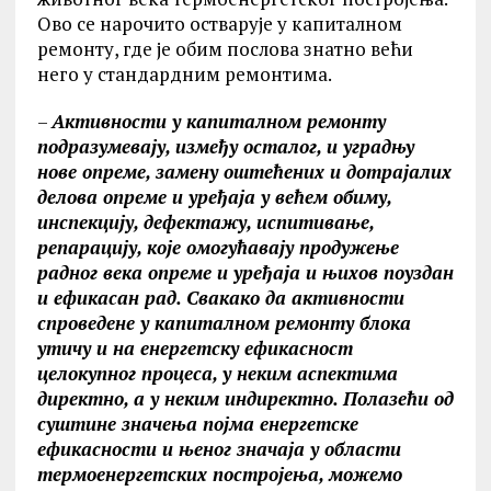
Ово се нарочито остварује у капиталном
ремонту, где је обим послова знатно већи
него у стандардним ремонтима.
–
Активности у капиталном ремонту
подразумевају, између осталог, и уградњу
нове опреме, замену оштећених и дотрајалих
делова опреме и уређаја у већем обиму,
инспекцију, дефектажу, испитивање,
репарацију, које омогућавају продужење
радног века опреме и уређаја и њихов поуздан
и ефикасан рад. Свакако да активности
спроведене у капиталном ремонту блока
утичу и на енергетску ефикасност
целокупног процеса, у неким аспектима
директно, а у неким индиректно. Полазећи од
суштине значења појма енергетске
ефикасности и њеног значаја у области
термоенергетских постројења, можемо