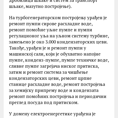
дробилица шљаке и систем за транспорт
шљаке, мазутно постројење).
На турбогенераторском постројењу урађен је
ремонт пумпи сирове расхладне воде,
ремонт помоћне уљне пумпе и пумпи
регулационог уља на уљном систему турбине,
замењено је око 3.000 кондензаторских цеви.
Такође, урађен је и ремонт пумпи у
машинској сали, који је обухватио напојне
пумпе, конденз-пумпе, пумпе техничке воде,
сливне пумпе загрејача ниског притиска,
затим и ремонт система за чишћење
кондензаторских цеви, ремонт црпне
станице расхладне воде, ремонт постројења
за хемијску припрему воде и кондензата
ремонт помоћних постројења и периодични
преглед посуда под притиском.
У домену електроенергетике урађена је